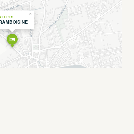
×
AZERES
RAMBOISINE
Leaflet
OpenStreetMap
CARTO
|
©
contributors ©