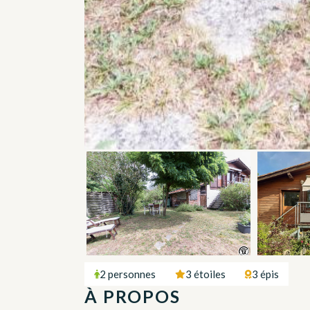
2 personnes
3 étoiles
3 épis
À PROPOS