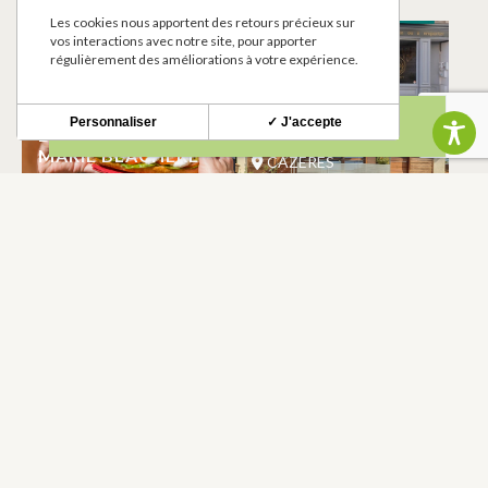
Les cookies nous apportent des retours précieux sur
vos interactions avec notre site, pour apporter
BEAU ET BON
HASSO
régulièrement des améliorations à votre expérience.
CAZERES
CAZERES
Personnaliser
✓ J'accepte
BOULANGERIE
FRAMBOISINE
MARIE BLACHERE
CAZERES
CAZERES
CAZERES PRIMEUR
POINT D’EAU
POTABLE
CAZERES
CAZERES
CAZ FOOD
DOMAINE
EQUESTRE
CAZERES
CAZERES