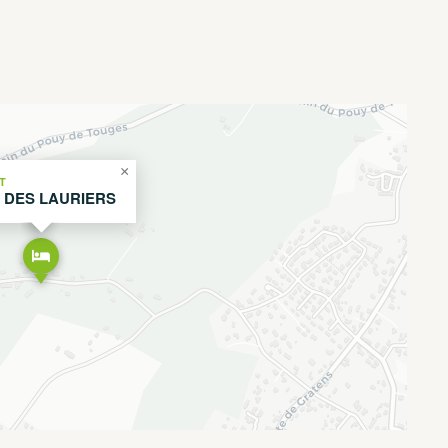
×
T
E DES LAURIERS