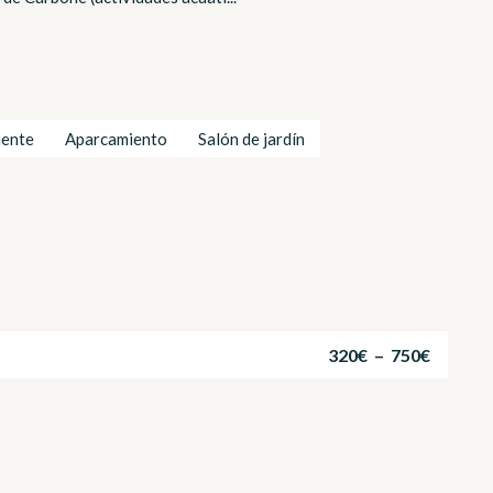
iente
Aparcamiento
Salón de jardín
320€ – 750€