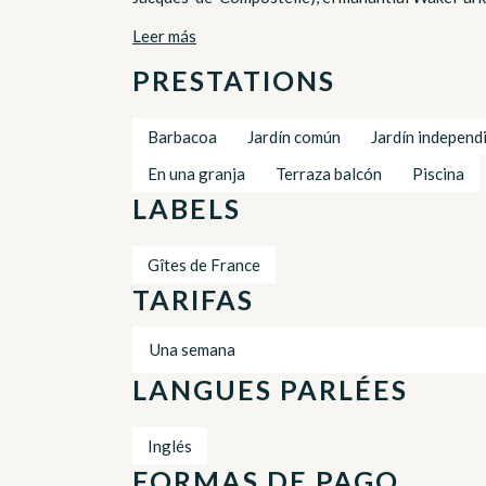
Leer más
PRESTATIONS
Barbacoa
Jardín común
Jardín independ
En una granja
Terraza balcón
Piscina
LABELS
Gîtes de France
TARIFAS
Una semana
LANGUES PARLÉES
Inglés
FORMAS DE PAGO