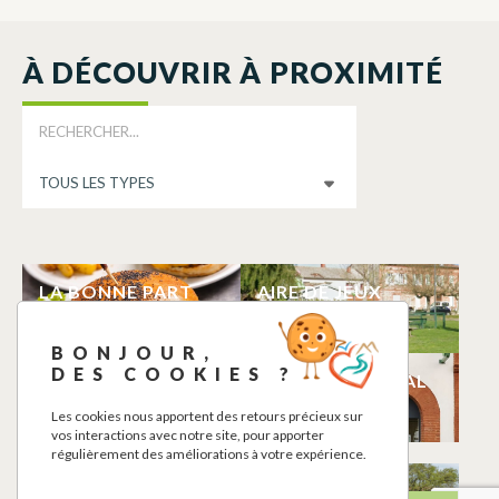
À DÉCOUVRIR À PROXIMITÉ
LA BONNE PART
AIRE DE JEUX
BERAT
BERAT
BONJOUR,
DES COOKIES ?
AIRE DE PIQUE-
SUPERETTE VIVAL
NIQUE
BERAT
Les cookies nous apportent des retours précieux sur
BERAT
vos interactions avec notre site, pour apporter
régulièrement des améliorations à votre expérience.
MAGASIN FERMIER
LA MAISON DU