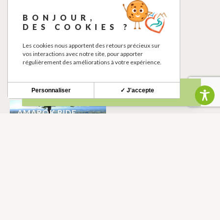
ALREDEDORES
BONJOUR,
DES COOKIES ?
Les cookies nous apportent des retours précieux sur
vos interactions avec notre site, pour apporter
régulièrement des améliorations à votre expérience.
Personnaliser
✓ J'accepte
AMAROK RIDE
MONTCLAR-DE-
COMMINGES