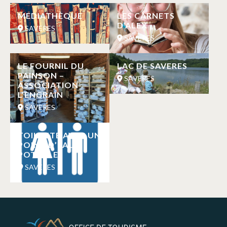
MEDIATHÈQUE
LES CARNETS
D’ALEX
SAVERES
SAVERES
LE FOURNIL DU
LAC DE SAVERES
PAINSON –
SAVERES
ASSOCIATION
L’ENGRAIN
SAVERES
TOILETTE AVEC UN
POINT D’EAU
POTABLE
SAVERES