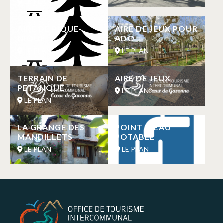
LE PLAN
AIRE DE PIQUE-
AIRE DE JEUX POUR
NIQUE
ADO
LE PLAN
LE PLAN
TERRAIN DE
AIRE DE JEUX
PETANQUE
LE PLAN
LE PLAN
LA GRANGE DES
POINT D’EAU
MANDILLETS
POTABLE
LE PLAN
LE PLAN