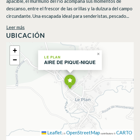
apacible, el murmullo del río acompaña sus momentos de
descanso, entre el frescor de las orillas y la dulzura del campo
circundante. Una escapada ideal para senderistas, pescado...
Leer más
UBICACIÓN
+
×
LE PLAN
−
AIRE DE PIQUE-NIQUE
Leaflet
OpenStreetMap
CARTO
|
©
contributors ©