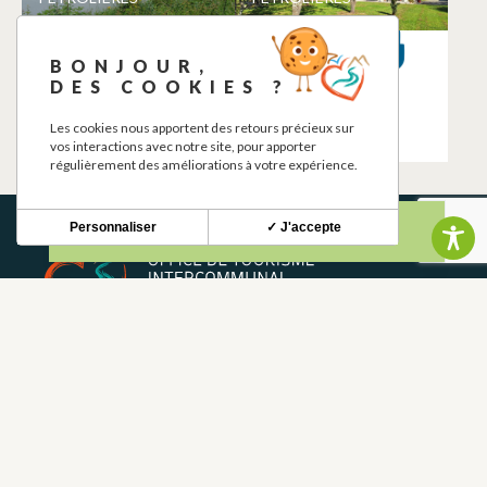
LA FERME AUX
CHARGING
BONJOUR,
COLVERTS
STATION
DES COOKIES ?
SAINTE-FOY-DE-
SAINTE-FOY-DE-
PEYROLIERES
PEYROLIERES
Les cookies nous apportent des retours précieux sur
vos interactions avec notre site, pour apporter
régulièrement des améliorations à votre expérience.
Personnaliser
✓ J'accepte
BOLETÍN INFORMATIVO
Mantente al tanto de nuestras novedades y ofertas.