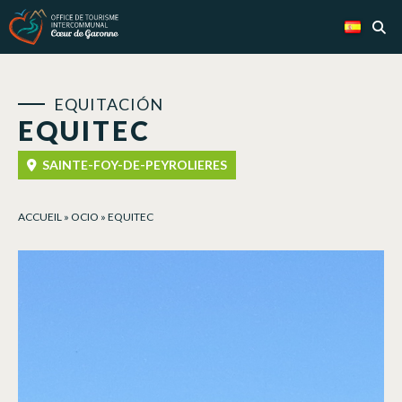
Panel de gestión de cookies
EQUITACIÓN
EQUITEC
SAINTE-FOY-DE-PEYROLIERES
ACCUEIL
»
OCIO
»
EQUITEC