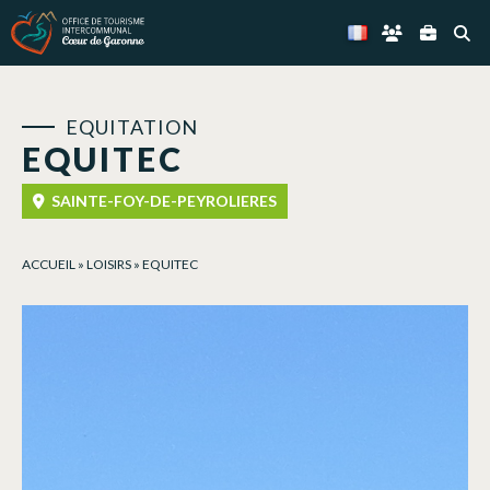
Panneau de gestion des cookies
EQUITATION
EQUITEC
SAINTE-FOY-DE-PEYROLIERES
ACCUEIL
»
LOISIRS
»
EQUITEC