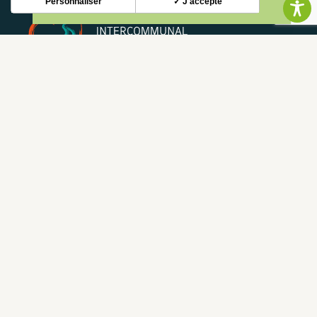
Personnaliser
✓ J'accepte
NEWSLETTER
Restez informé de nos actualités et bons plans.
S'INSCRIRE
CONTACT
NOUS CONTACTER
05 62 02 01 79