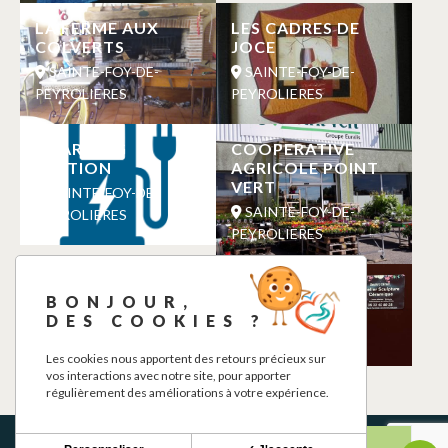
LA FERME AUX
LES CADRES DE
COLVERTS
JOCE
SAINTE-FOY-DE-
SAINTE-FOY-DE-
PEYROLIERES
PEYROLIERES
CHARGING
COOPERATIVE
STATION
AGRICOLE POINT
VERT
SAINTE-FOY-DE-
SAINTE-FOY-DE-
PEYROLIERES
PEYROLIERES
ECURIE DE
SMART CERAM
BONJOUR,
RIEUTORT
SAINTE-FOY-DE-
DES COOKIES ?
SAINTE-FOY-DE-
PEYROLIERES
PEYROLIERES
Les cookies nous apportent des retours précieux sur
vos interactions avec notre site, pour apporter
régulièrement des améliorations à votre expérience.