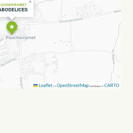
×
OUCHARRAMET
ABODELICES
Leaflet
OpenStreetMap
CARTO
|
©
contributors ©
ORES