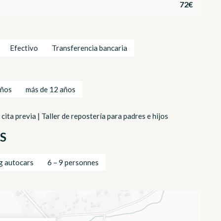
72€
Efectivo
Transferencia bancaria
años
más de 12 años
ita previa | Taller de repostería para padres e hijos
S
g autocars
6 – 9 personnes