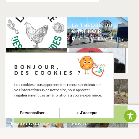
LA FERME DES
LA THEORIE DU
MARGALIDES
CHAT NOIR
POUCHARRAMET
POUCHARRAMET
LES JARDINS DU
FERME DE GILET
BUREOU
POUCHARRAMET
BONJOUR,
POUCHARRAMET
DES COOKIES ?
Les cookies nous apportent des retours précieux sur
PICOTIN
EARL MOURANE
vos interactions avec notre site, pour apporter
GOURMAND
POUCHARRAMET
régulièrement des améliorations à votre expérience.
POUCHARRAMET
Personnaliser
✓ J'accepte
GÎTE DES
DES LYS A LA
HOSPITALIERS
FERME
POUCHARRAMET
POUCHARRAMET