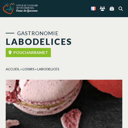
Panneau de gestion des cookies
GASTRONOMIE
LABODELICES
POUCHARRAMET
ACCUEIL
»
LOISIRS
»
LABODELICES