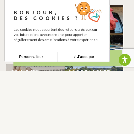
BONJOUR,
LA FERME
LES DULCES DE
DES COOKIES ?
D’ANTIOQUE
JAMALI
RIEUMES
RIEUMES
Les cookies nous apportent des retours précieux sur
vos interactions avec notre site, pour apporter
régulièrement des améliorations à votre expérience.
PETIT CASINO
PISCINE
MUNICIPALE
RIEUMES
RIEUMES
Personnaliser
✓ J'accepte
COULEURS
LAC DE LA BURE
NATURE
RIEUMES
RIEUMES