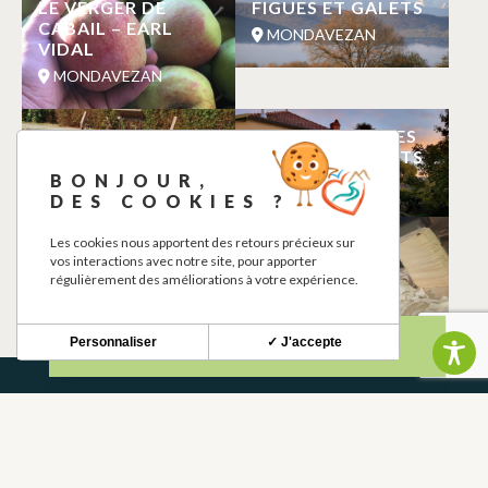
LE VERGER DE
FIGUES ET GALETS
CABAIL – EARL
MONDAVEZAN
VIDAL
MONDAVEZAN
UN BRIN SAUVAGE
MAISON D’HOTES
FIGUES ET GALETS
MONDAVEZAN
BONJOUR,
MONDAVEZAN
DES COOKIES ?
MIELLERIE
LE FOURNIL DES
Les cookies nous apportent des retours précieux sur
vos interactions avec notre site, pour apporter
GANCHAT
CHENES
régulièrement des améliorations à votre expérience.
MONDAVEZAN
MONDAVEZAN
Personnaliser
✓ J'accepte