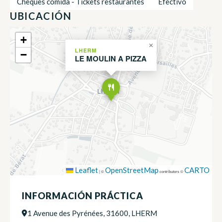
Cheques comida - Tickets restaurantes
Efectivo
UBICACIÓN
+
×
LHERM
−
LE MOULIN A PIZZA
Leaflet
OpenStreetMap
CARTO
|
©
contributors ©
INFORMACIÓN PRÁCTICA
1 Avenue des Pyrénées, 31600, LHERM