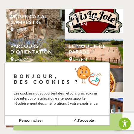
MUSEE CAP AL
VIS LA JOIE
CAMPESTRE
LHERM
LHERM
PARCOURS
LE MOULIN DE
D’ORIENTATION
PARADE
LHERM
LHERM
LE CLOS DES
WHY NOT
BONJOUR,
ALOES
DES COOKIES ?
LHERM
LHERM
Les cookies nous apportent des retours précieux sur
vos interactions avec notre site, pour apporter
régulièrement des améliorations à votre expérience.
LE CHATEAU EN
MEDIATHEQUE
THÉ
LAURENCE PATTE
LHERM
LHERM
Personnaliser
✓ J'accepte