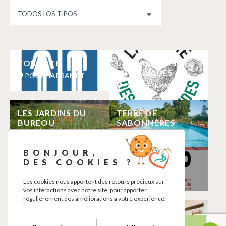
TOILETTE
LA FERME DES
MARGALIDES
POUCHARRAMET
POUCHARRAMET
LES JARDINS DU
TERRE DE
BUREOU
SABONNÈRES
POUCHARRAMET
POUCHARRAMET
BONJOUR,
DES COOKIES ?
DES LYS A LA
MEDIATHEQUE
FERME
POUCHARRAMET
Les cookies nous apportent des retours précieux sur
POUCHARRAMET
vos interactions avec notre site, pour apporter
régulièrement des améliorations à votre expérience.
LABODELICES
GÎTE DES
HOSPITALIERS
POUCHARRAMET