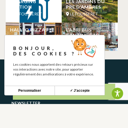
CHARGING
LES JARDINS DU
STATION
PRE D’AMBRES
LE FOUSSERET
LE FOUSSERET
HALL’ O PIZZAS
L’ABRI BUS
CANTINE CAR
LE FOUSSERET
LE FOUSSERET
BONJOUR,
DES COOKIES ?
Les cookies nous apportent des retours précieux sur
vos interactions avec notre site, pour apporter
régulièrement des améliorations à votre expérience.
Personnaliser
✓ J'accepte
NEWSLETTER
Stay up to date with our news and special offers.