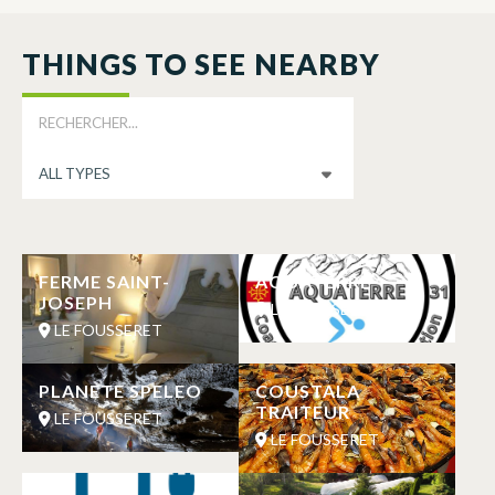
THINGS TO SEE NEARBY
FERME SAINT-
AQUATERRE
JOSEPH
LE FOUSSERET
LE FOUSSERET
PLANETE SPELEO
COUSTALA
TRAITEUR
LE FOUSSERET
LE FOUSSERET