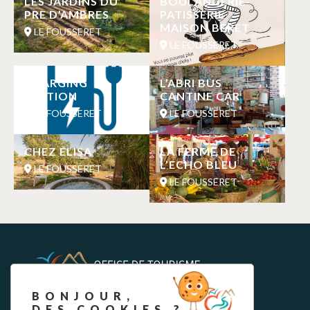
LES JARDINS DU
BOULANGERIE-
PRE D’AMBRES
PATISSERIE
MAISON BERET
LE FOUSSERET
LE FOUSSERET
CHARGING
L’ABRI BUS
STATION
CANTINE CAR
LE FOUSSERET
LE FOUSSERET
CHEZ ELISA
LA FERME DE
L’ECHO BLEU
LE FOUSSERET
LE FOUSSERET
BONJOUR,
DES COOKIES ?