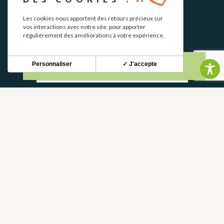
NEWSLETTER
Les cookies nous apportent des retours précieux sur
vos interactions avec notre site, pour apporter
régulièrement des améliorations à votre expérience.
Restez informé de nos actualités et bons plans.
Personnaliser
✓ J'accepte
S'INSCRIRE
CONTACT
NOUS CONTACTER
05 62 02 01 79
GROUPES
PROS