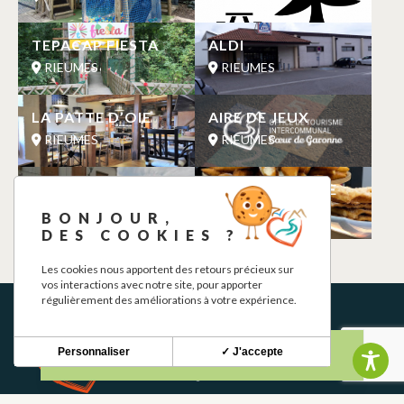
TEPACAP FIESTA
ALDI
RIEUMES
RIEUMES
LA PATTE D’OIE
AIRE DE JEUX
RIEUMES
RIEUMES
CASTAING JEAN
PAIN C DE SUCRE
LUC
RIEUMES
BONJOUR,
RIEUMES
DES COOKIES ?
Les cookies nous apportent des retours précieux sur
vos interactions avec notre site, pour apporter
régulièrement des améliorations à votre expérience.
Personnaliser
✓ J'accepte