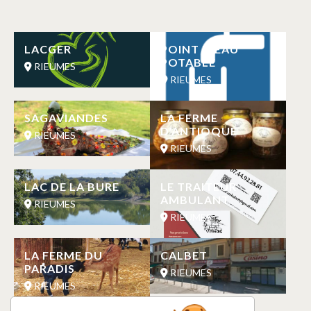
LACGER
POINT D’EAU
POTABLE
RIEUMES
RIEUMES
SAGAVIANDES
LA FERME
D’ANTIOQUE
RIEUMES
RIEUMES
LAC DE LA BURE
LE TRAITEUR
AMBULANT
RIEUMES
RIEUMES
LA FERME DU
CALBET
PARADIS
RIEUMES
RIEUMES