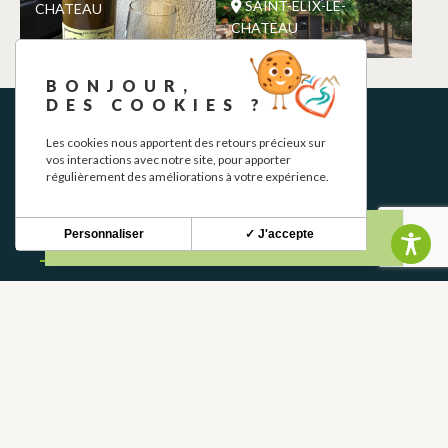
SAINT-ELIX-LE-
CHATEAU
CHATEAU
BONJOUR,
DES COOKIES ?
Les cookies nous apportent des retours précieux sur
vos interactions avec notre site, pour apporter
régulièrement des améliorations à votre expérience.
Personnaliser
✓ J'accepte
NEWSLETTER
Stay up to date with our news and special offers.
S'INSCRIRE