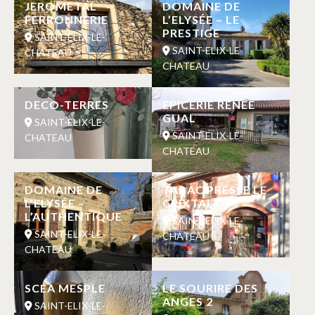
JEROMETAL
DOMAINE DE
FERRONNERIE
L’ELYSÉE – LE
PRESTIGE
SAINT-ELIX-LE-
SAINT-ELIX-LE-
CHATEAU
CHATEAU
DECO-TERRES
EPICERIE RENEE
GUAL
SAINT-ELIX-LE-
SAINT-ELIX-LE-
CHATEAU
CHATEAU
DOMAINE DE
TABAC PRESSE LE
L’ELYSÉE –
CRIXTAL
L’AUTHENTIQUE
SAINT-ELIX-LE-
SAINT-ELIX-LE-
CHATEAU
CHATEAU
SCEA MESPLE
LE SOURIRE DES
ANGES 2
SAINT-ELIX-LE-