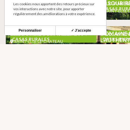
JEROMETAL FERRONNERIE
LE SOURIR
ALOJAMIEN
Les cookies nous apportent des retours précieux sur
CASAS RUR
vos interactions avec notre site, pour apporter
SAINT-ELIX-LE-CHATEAU
SAINT-ELIX-
régulièrement des améliorations à votre expérience.
Personnaliser
✓ J'accepte
LE SOURIRE DES ANGES 2
DOMAINE D
ALOJAMIENTOS AMUEBLADOS Y
ALOJAMIEN
CASAS RURALES
CASAS RUR
L’AUTHEN
SAINT-ELIX-LE-CHATEAU
SAINT-ELIX-
BOLETÍN INFORMATIVO
Mantente al tanto de nuestras novedades y ofer