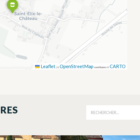
Leaflet
OpenStreetMap
CARTO
|
©
contributors ©
ORES