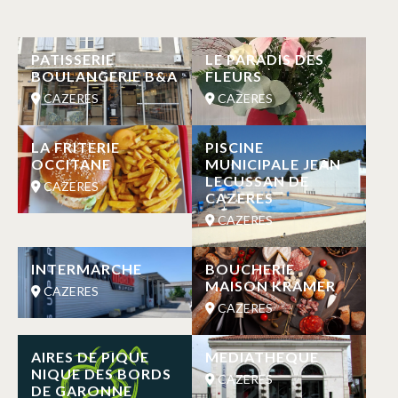
PATISSERIE
LE PARADIS DES
BOULANGERIE B&A
FLEURS
CAZERES
CAZERES
LA FRITERIE
PISCINE
OCCITANE
MUNICIPALE JEAN
LECUSSAN DE
CAZERES
CAZERES
CAZERES
INTERMARCHE
BOUCHERIE
MAISON KRAMER
CAZERES
CAZERES
AIRES DE PIQUE
MEDIATHEQUE
NIQUE DES BORDS
CAZERES
DE GARONNE