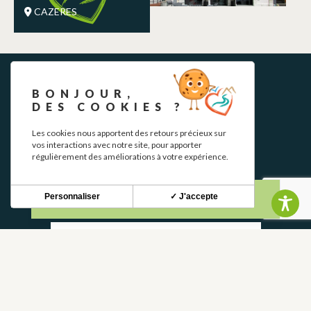
CAZERES
BONJOUR,
DES COOKIES ?
Les cookies nous apportent des retours précieux sur
vos interactions avec notre site, pour apporter
régulièrement des améliorations à votre expérience.
NEWSLETTER
Stay up to date with our news and special offers.
Personnaliser
✓ J'accepte
S'INSCRIRE