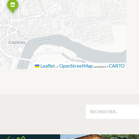
Leaflet
OpenStreetMap
CARTO
|
©
contributors ©
É