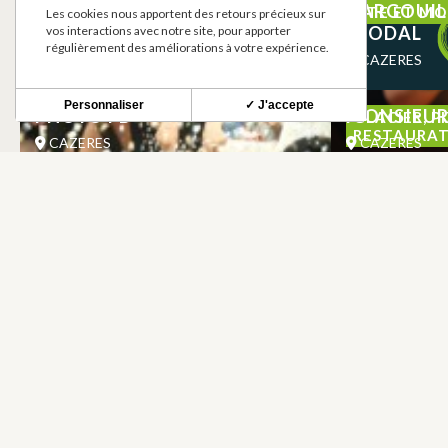
PHARMACIE CENTRALE
GARGOUIL
SITE ET M
Les cookies nous apportent des retours précieux sur
FEODAL
vos interactions avec notre site, pour apporter
CAZERES
régulièrement des améliorations à votre expérience.
CAZERES
Personnaliser
✓ J'accepte
PHOTO FB
MONSIEUR
GLACIER, P
RESTAURAT
CAZERES
CAZERES
NEWSLETTER
Restez informé de nos actualités et bons plans.