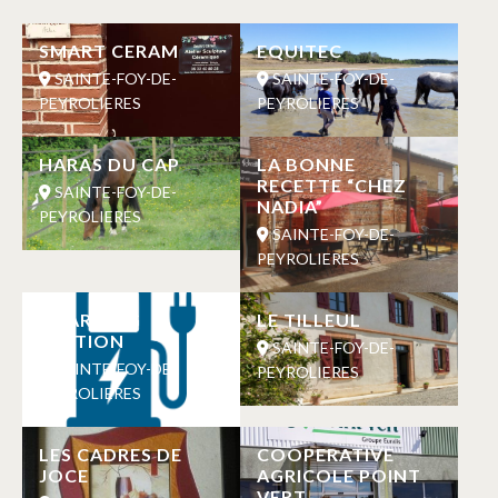
SMART CERAM
EQUITEC
SAINTE-FOY-DE-
SAINTE-FOY-DE-
PEYROLIERES
PEYROLIERES
HARAS DU CAP
LA BONNE
RECETTE “CHEZ
SAINTE-FOY-DE-
NADIA”
PEYROLIERES
SAINTE-FOY-DE-
PEYROLIERES
CHARGING
LE TILLEUL
STATION
SAINTE-FOY-DE-
SAINTE-FOY-DE-
PEYROLIERES
PEYROLIERES
LES CADRES DE
COOPERATIVE
JOCE
AGRICOLE POINT
VERT