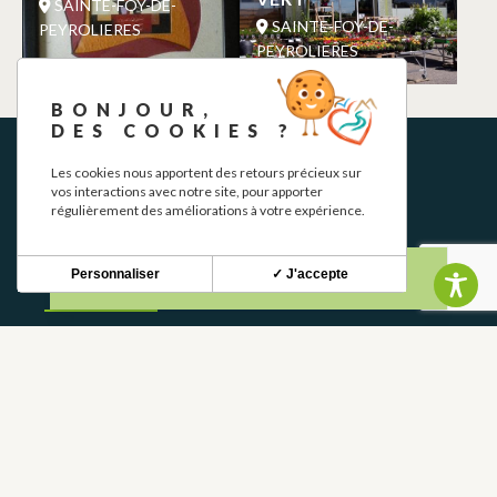
SAINTE-FOY-DE-
SAINTE-FOY-DE-
PEYROLIERES
PEYROLIERES
BONJOUR,
DES COOKIES ?
Les cookies nous apportent des retours précieux sur
vos interactions avec notre site, pour apporter
régulièrement des améliorations à votre expérience.
Personnaliser
✓ J'accepte
NEWSLETTER
Stay up to date with our news and special offers.
S'INSCRIRE