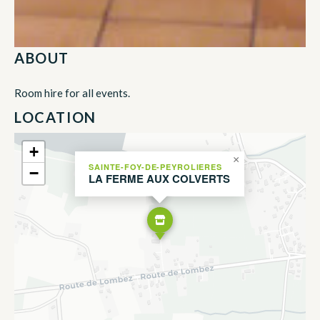
ABOUT
Room hire for all events.
LOCATION
+
×
SAINTE-FOY-DE-PEYROLIERES
−
LA FERME AUX COLVERTS