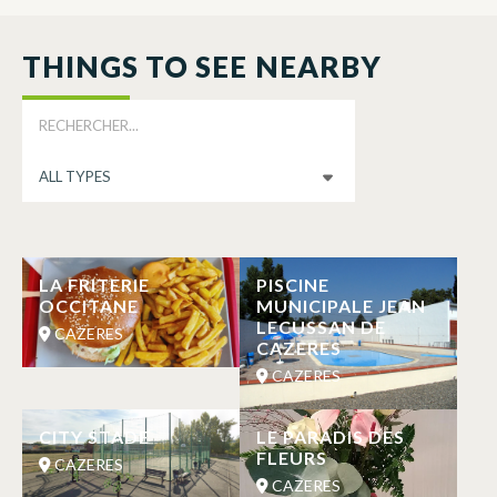
THINGS TO SEE NEARBY
LA FRITERIE
PISCINE
OCCITANE
MUNICIPALE JEAN
LECUSSAN DE
CAZERES
CAZERES
CAZERES
CITY STADE
LE PARADIS DES
FLEURS
CAZERES
CAZERES