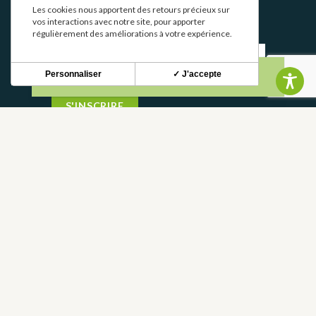
Les cookies nous apportent des retours précieux sur
Stay up to date with our news and special offers.
vos interactions avec notre site, pour apporter
régulièrement des améliorations à votre expérience.
Personnaliser
✓ J'accepte
S'INSCRIRE
CONTACT
CONTACT US
05 62 02 01 79
FREQUENTLY ASKED QUESTIONS
FRANCE
DEPARTMENT