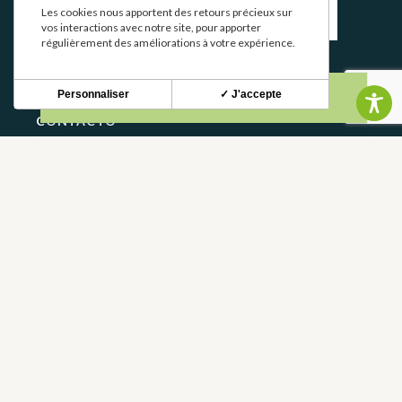
Les cookies nous apportent des retours précieux sur
vos interactions avec notre site, pour apporter
régulièrement des améliorations à votre expérience.
S'INSCRIRE
Personnaliser
✓ J'accepte
CONTACTO
CONTÁCTANOS
05 62 02 01 79
PREGUNTAS FRECUENTES
FRANCE
DEPARTAMENTO