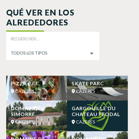
QUÉ VER EN LOS
ALREDEDORES
PIZZA PIU
SKATE PARC
CAZERES
CAZERES
DOMAINE DE
GARGOUILLE DU
SIMORRE
CHATEAU FEODAL
CAZERES
CAZERES
DOMAINE DE
DOMAINE DE