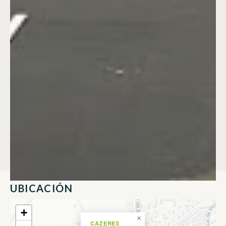
UBICACIÓN
+
×
CAZERES