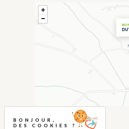
+
−
MO
DU
BONJOUR,
DES COOKIES ?