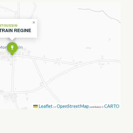
×
NTOUSSIN
TRAIN REGINE
Leaflet
OpenStreetMap
CARTO
|
©
contributors ©