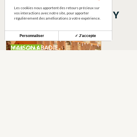
Les cookies nous apportent des retours précieux sur
THINGS TO SEE NEARBY
vos interactions avec notre site, pour apporter
régulièrement des améliorations à votre expérience.
Personnaliser
✓ J'accepte
MAISON ABADIE
FOIE GRAS
MONTOUSSIN
NEWSLETTER