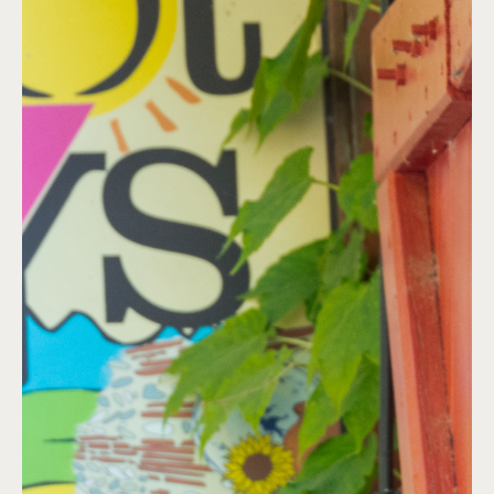
Animaux acceptés
ABOUT
An original bistro in a medieval setting!
Here, we cook duck, but not just any duck: the palmipeds come
straight from the family farm! Under the chestnut trees, you
can enjoy aiguillettes, grilled duck breast and the famous pan-
fried foie gras. In these difficult times for duck farming, the
management suggests gourmet recipes based on veal ...
Read more
PAYMENT METHODS
Credit card
Cash
LOCATION
+
×
LE PLAN
−
AU FIL DU VOLP