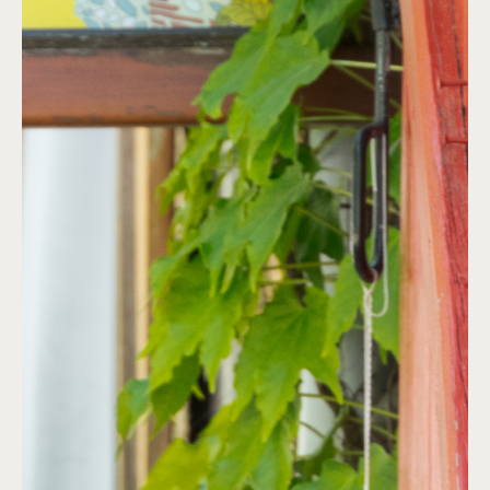
Leaflet
OpenStreetMap
CARTO
|
©
contributors ©
PRACTICAL INFORMATION
Le Village, 31220, LE PLAN
RÉSERVATION
05 61 97 50 73