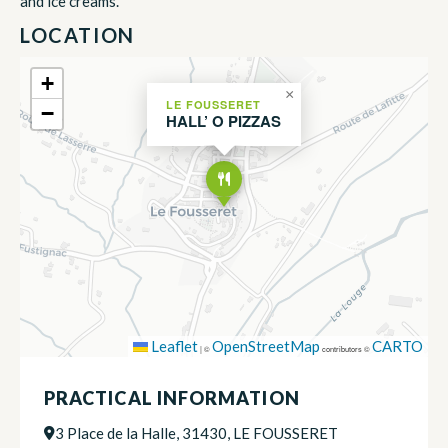
and ice creams.
LOCATION
+
×
LE FOUSSERET
−
HALL’ O PIZZAS
Leaflet
OpenStreetMap
CARTO
|
©
contributors ©
PRACTICAL INFORMATION
3 Place de la Halle, 31430, LE FOUSSERET