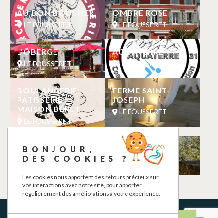
AU BON BOUCHER
OMBRE ROSE
LE FOUSSERET
LE FOUSSERET
L’ÔBERGE
AQUATERRE
LE FOUSSERET
LE FOUSSERET
BOULANGERIE-
FERME SAINT-
PATISSERIE
JOSEPH
MAISON BERET
LE FOUSSERET
LE FOUSSERET
CHARGING
CHEZ ELISA
BONJOUR,
STATION
DES COOKIES ?
LE FOUSSERET
LE FOUSSERET
Les cookies nous apportent des retours précieux sur
vos interactions avec notre site, pour apporter
régulièrement des améliorations à votre expérience.