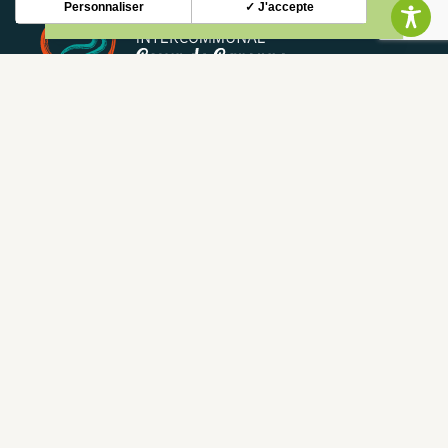
Personnaliser
✓ J'accepte
NEWSLETTER
Stay up to date with our news and special offers.
S'INSCRIRE
CONTACT
CONTACT US
05 62 02 01 79