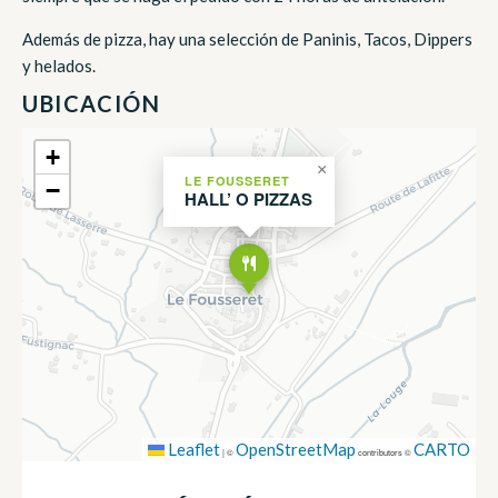
Además de pizza, hay una selección de Paninis, Tacos, Dippers
y helados.
UBICACIÓN
+
×
LE FOUSSERET
−
HALL’ O PIZZAS
Leaflet
OpenStreetMap
CARTO
|
©
contributors ©