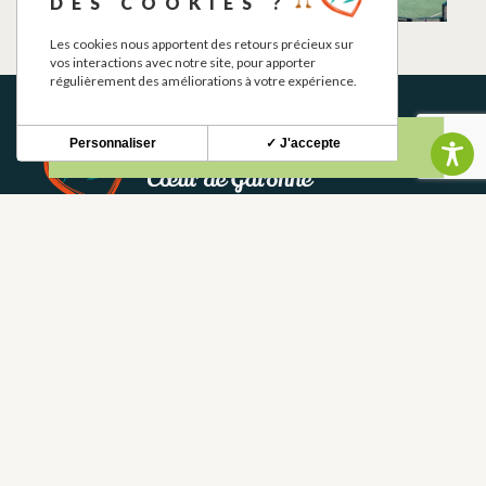
DES COOKIES ?
LE FOUSSERET
Les cookies nous apportent des retours précieux sur
vos interactions avec notre site, pour apporter
régulièrement des améliorations à votre expérience.
Personnaliser
✓ J'accepte
BOLETÍN INFORMATIVO
Mantente al tanto de nuestras novedades y ofertas.
S'INSCRIRE