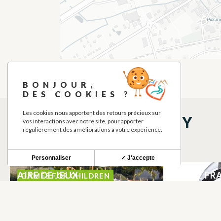
BONJOUR,
DES COOKIES ?
Les cookies nous apportent des retours précieux sur
THINGS TO SEE NEARBY
vos interactions avec notre site, pour apporter
régulièrement des améliorations à votre expérience.
Personnaliser
✓ J'accepte
AIRE DE JEUX
MASSE FR
GAMES FOR CHILDREN
MARTRES-TOLOSANE
MARTRES-T
DORINE CAVAGNAL TERRES
LA CREPER
B.B.Q. RES