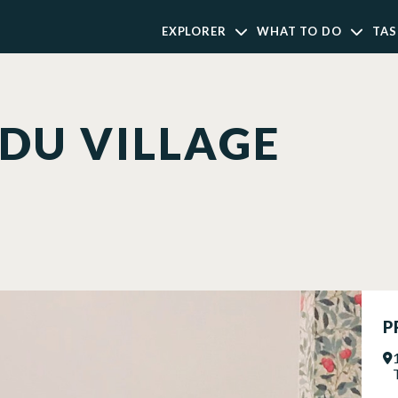
EXPLORER
WHAT TO DO
TAS
 DU VILLAGE
P