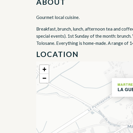
ABOUT
Gourmet local cuisine.
Breakfast, brunch, lunch, afternoon tea and cof
special events). 1st Sunday of the month: brunch
Tolosane. Everything is home-made. A range of 14 
LOCATION
+
−
MARTRE
LA GU