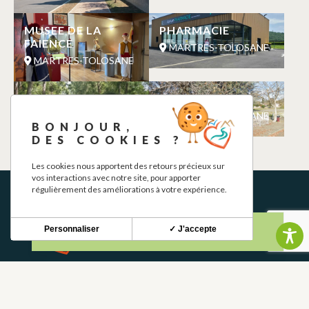
MUSEE DE LA
PHARMACIE
FAIENCE
MARTRES-TOLOSANE
MARTRES-TOLOSANE
LAC DE SAINT
AIRE DE JEUX
VIDIAN
MARTRES-TOLOSANE
BONJOUR,
MARTRES-TOLOSANE
DES COOKIES ?
Les cookies nous apportent des retours précieux sur
vos interactions avec notre site, pour apporter
régulièrement des améliorations à votre expérience.
Personnaliser
✓ J'accepte
NEWSLETTER