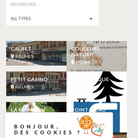
CALBET
COULEURS
NATURE
RIEUMES
RIEUMES
PETIT CASINO
AIRE DE PIQUE-
NIQUE
RIEUMES
RIEUMES
LA FERME DU
POINT D’EAU
GULAURET
POTABLE
RIEUMES
RIEUMES
BONJOUR,
DES COOKIES ?