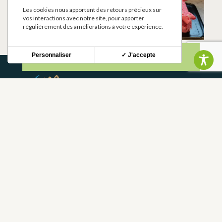
LES ANES DE
LES DULCES DE
Les cookies nous apportent des retours précieux sur
PLAGNOLE
JAMALI
vos interactions avec notre site, pour apporter
RIEUMES
RIEUMES
régulièrement des améliorations à votre expérience.
Personnaliser
✓ J'accepte
NEWSLETTER
Stay up to date with our news and special offers.
S'INSCRIRE