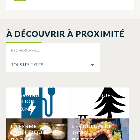
À DÉCOUVRIR À PROXIMITÉ
CHARGING
AIRE DE PIQUE-
STATION
NIQUE
RIEUMES
RIEUMES
LA FERME
LES DULCES DE
D’ANTIOQUE
JAMALI
RIEUMES
RIEUMES