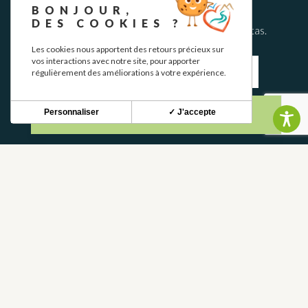
BONJOUR,
DES COOKIES ?
Mantente al tanto de nuestras novedades y ofertas.
Les cookies nous apportent des retours précieux sur
vos interactions avec notre site, pour apporter
régulièrement des améliorations à votre expérience.
Personnaliser
✓ J'accepte
S'INSCRIRE
CONTACTO
CONTÁCTANOS
05 62 02 01 79
PREGUNTAS FRECUENTES
FRANCE
DEPARTAMENTO