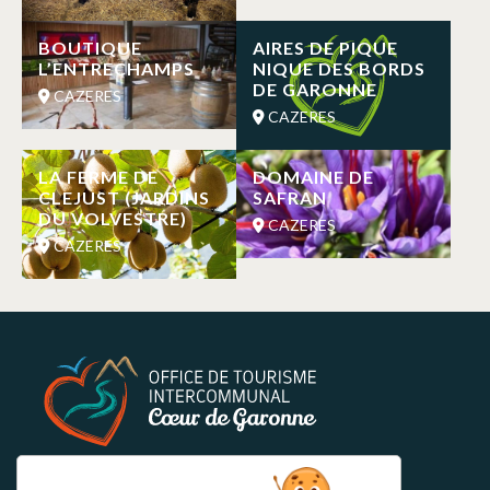
BOUTIQUE
AIRES DE PIQUE
L’ENTRECHAMPS
NIQUE DES BORDS
DE GARONNE
CAZERES
CAZERES
LA FERME DE
DOMAINE DE
CLEJUST (JARDINS
SAFRAN
DU VOLVESTRE)
CAZERES
CAZERES
BOLETÍN INFORMATIVO