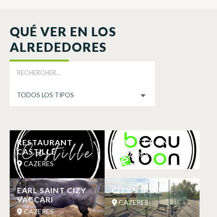
QUÉ VER EN LOS
ALREDEDORES
RESTAURANT
BEAU ET BON
CASTILLE
CAZERES
CAZERES
EARL SAINT CIZY
CITY STADE
VACCARI
CAZERES
CAZERES