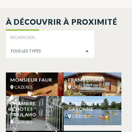
À DÉCOUVRIR À PROXIMITÉ
MONSIEUR FAUR
FRAMBOISINE
CAZERES
CAZERES
CHAMBRE
LAC SUR LA
D’HOTES
GARONNE
TOULAHO
CAZERES
CAZERES