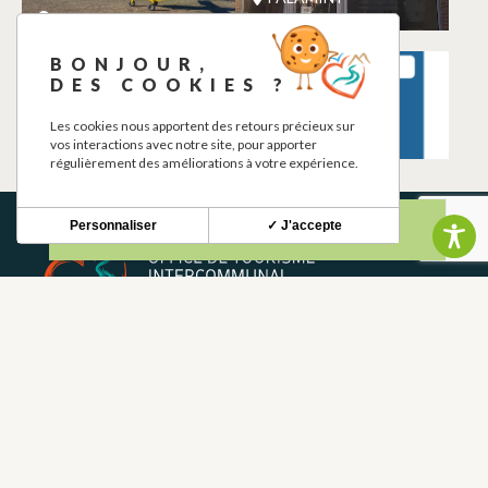
PALAMINY
BONJOUR,
LA PIZZAIOLA AU
POINT D’EAU
DES COOKIES ?
FEU DE BOIS
POTABLE
PALAMINY
PALAMINY
Les cookies nous apportent des retours précieux sur
vos interactions avec notre site, pour apporter
régulièrement des améliorations à votre expérience.
Personnaliser
✓ J'accepte
BOLETÍN INFORMATIVO
Mantente al tanto de nuestras novedades y ofertas.