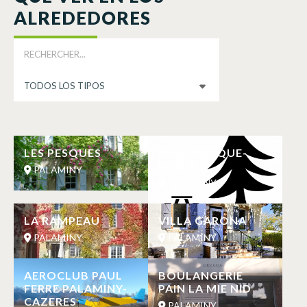
ALREDEDORES
LES PESQUES
AIRE DE PIQUE-
NIQUE
PALAMINY
PALAMINY
LA RAMPEAU
VILLA GARONA
PALAMINY
PALAMINY
AEROCLUB PAUL
BOULANGERIE
FERRE PALAMINY-
PAIN LA MIE NID
CAZERES
PALAMINY