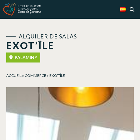
Panel de gestión de cookies
ALQUILER DE SALAS
EXOT’ÎLE
PALAMINY
ACCUEIL
»
COMMERCE
»
EXOT’ÎLE