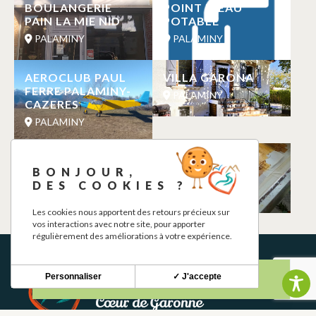
BOULANGERIE
POINT D’EAU
PAIN LA MIE NID
POTABLE
PALAMINY
PALAMINY
AEROCLUB PAUL
VILLA GARONA
FERRE PALAMINY-
PALAMINY
CAZERES
PALAMINY
LA RAMPEAU
MOIRAGES
BONJOUR,
SERIGRAPHIE
PALAMINY
DES COOKIES ?
PALAMINY
Les cookies nous apportent des retours précieux sur
vos interactions avec notre site, pour apporter
régulièrement des améliorations à votre expérience.
Personnaliser
✓ J'accepte