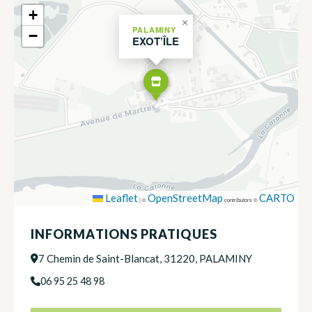
+
×
PALAMINY
−
EXOT’ÎLE
Leaflet
OpenStreetMap
CARTO
|
©
contributors ©
INFORMATIONS PRATIQUES
7 Chemin de Saint-Blancat, 31220, PALAMINY
06 95 25 48 98