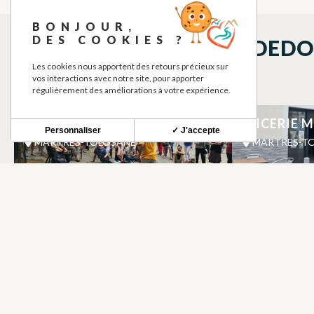
BONJOUR,
DES COOKIES ?
QUÉ VER EN LOS ALREDED
Les cookies nous apportent des retours précieux sur
vos interactions avec notre site, pour apporter
régulièrement des améliorations à votre expérience.
LES AMIS DU VERBE
IBICERIE 
ARTES ESCÉNICAS
Personnaliser
✓ J'accepte
MARTRES-TOLOSANE
MARTRES-T
POINT D’EAU POTABLE
AD PIERRE
BEBEDEROS DE AGUA POTABLE
MARTRES-TOLOSANE
MARTRES-T