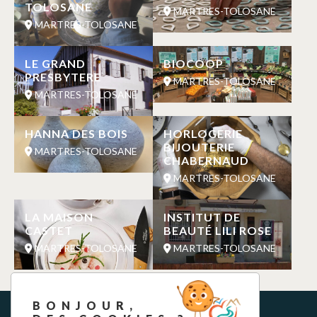
TOLOSANE
MARTRES-TOLOSANE
MARTRES-TOLOSANE
LE GRAND
BIOCOOP
PRESBYTERE
MARTRES-TOLOSANE
MARTRES-TOLOSANE
HANNA DES BOIS
HORLOGERIE
BIJOUTERIE
MARTRES-TOLOSANE
CHABERNAUD
MARTRES-TOLOSANE
LA MAISON
INSTITUT DE
CASTET
BEAUTÉ LILI ROSE
MARTRES-TOLOSANE
MARTRES-TOLOSANE
BONJOUR,