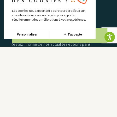
DES COOKIES ?
Les cookies nous apportent des retours précieux sur
vos interactions avec notre site, pour apporter
régulièrement des améliorations à votre expérience.
NEWSLETTER
Personnaliser
✓ J'accepte
Restez informé de nos actualités et bons plans.
S'INSCRIRE
CONTACT
NOUS CONTACTER
05 62 02 01 79