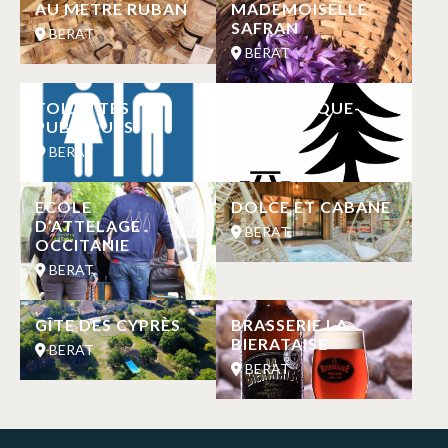
AU METRE RUBAN
MADEMOISELLE
SAFRAN
BERAT
BERAT
TOILETTES
AIRE DE PIQUE-
PUBLIQUES
NIQUE
BERAT
BERAT
ECOLE
DOLCE ET CABANE
D’ATTELAGE
BERAT
OCCITANIE
BERAT
GÎTE DES CYPRÈS
BRASSERIE LA
BIERATAISE
BERAT
BERAT