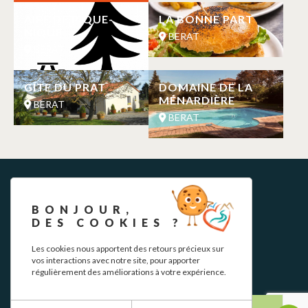
AIRE DE PIQUE-
LA BONNE PART
NIQUE
BERAT
BERAT
GÎTE DU PRAT
DOMAINE DE LA
MÉNARDIÈRE
BERAT
BERAT
BONJOUR,
DES COOKIES ?
Les cookies nous apportent des retours précieux sur
vos interactions avec notre site, pour apporter
NEWSLETTER
régulièrement des améliorations à votre expérience.
Restez informé de nos actualités et bons plans.