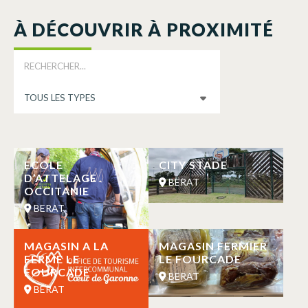
À DÉCOUVRIR À PROXIMITÉ
ECOLE
CITY STADE
D’ATTELAGE
BERAT
OCCITANIE
BERAT
MAGASIN A LA
MAGASIN FERMIER
FERME LE
LE FOURCADE
FOURCADE
BERAT
BERAT