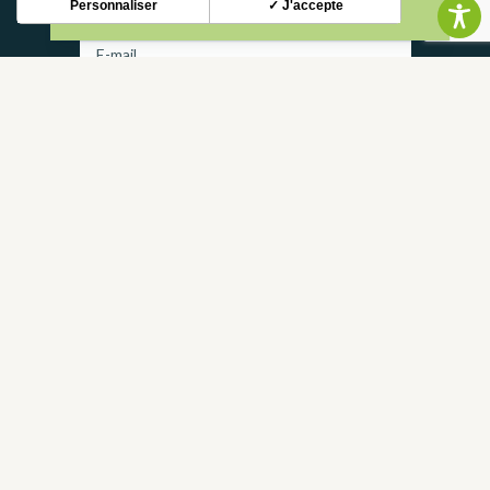
Personnaliser
✓ J'accepte
S'INSCRIRE
CONTACT
NOUS CONTACTER
05 62 02 01 79
GROUPES
PROS
FOIRE AUX QUESTIONS