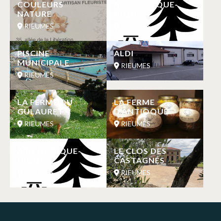
COULEURS
AIRE DE PIQUE-
NATURE
NIQUE
RIEUMES
RIEUMES
PISCINE
ALDI
MUNICIPALE
RIEUMES
RIEUMES
LA FERME DU
LA FERME
GULAURET
D’ANTIOQUE
RIEUMES
RIEUMES
AIRE DE PIQUE-
LE CLOS DES
NIQUE
CASTAGNÉS
RIEUMES
RIEUMES