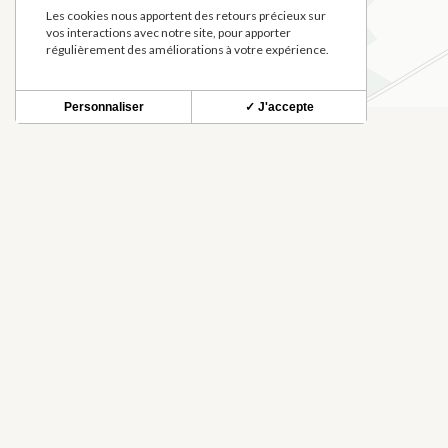
Les cookies nous apportent des retours précieux sur
vos interactions avec notre site, pour apporter
régulièrement des améliorations à votre expérience.
Personnaliser
✓ J'accepte
QUÉ VER EN LOS ALREDED
LES ECURIES DU BARRAIL
CHRIS CA
EQUITACIÓN
BEAUFORT
BEAUFORT