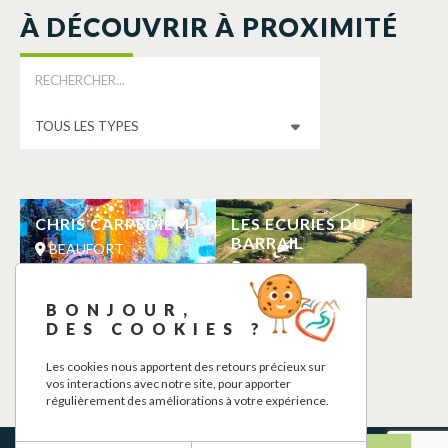
À DÉCOUVRIR À PROXIMITÉ
CHRIS CARPEDIEM
LES ECURIES DU
BARRAIL
BEAUFORT
BEAUFORT
BONJOUR,
STUDIO LA PLAINE
DES COOKIES ?
DE MAJOURI
BEAUFORT
Les cookies nous apportent des retours précieux sur
vos interactions avec notre site, pour apporter
régulièrement des améliorations à votre expérience.