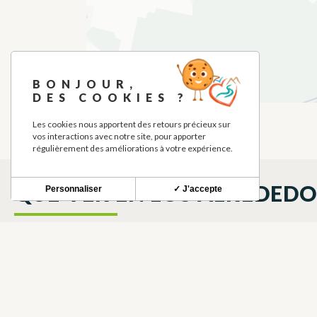
BONJOUR,
DES COOKIES ?
Les cookies nous apportent des retours précieux sur
vos interactions avec notre site, pour apporter
régulièrement des améliorations à votre expérience.
QUÉ VER EN LOS ALREDED
Personnaliser
✓ J'accepte
LA BARTHE
NÓMADAS 
ALOJAMIENTOS AMUEBLADOS Y
CASAS RURALES
PLAGNOLE
PLAGNOLE