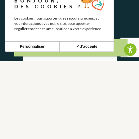
BONJOUR,
DES COOKIES ?
NEWSLETTER
Les cookies nous apportent des retours précieux sur
vos interactions avec notre site, pour apporter
régulièrement des améliorations à votre expérience.
Restez informé de nos actualités et bons plans.
Personnaliser
✓ J'accepte
S'INSCRIRE
CONTACT
NOUS CONTACTER
05 62 02 01 79
GROUPES