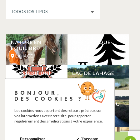
NATURE EN
AIRE DE PIQUE-
EQUILIBRE
NIQUE
LAHAGE
LAHAGE
BRASSERIE DU
LAC DE LAHAGE
COURT-CIRCUIT
LAHAGE
LAHAGE
BONJOUR,
DES COOKIES ?
MANJAR VIU
PECHE VALLEE DU
TOUCH
Les cookies nous apportent des retours précieux sur
LAHAGE
vos interactions avec notre site, pour apporter
LAHAGE
régulièrement des améliorations à votre expérience.
CASTEL GINEST
L’HERBOREVERIE
Personnaliser
✓ J'accepte