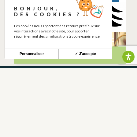
BONJOUR,
MANJAR VIU
AIRE DE PIQUE-
DES COOKIES ?
NIQUE
LAHAGE
LAHAGE
Les cookies nous apportent des retours précieux sur
vos interactions avec notre site, pour apporter
régulièrement des améliorations à votre expérience.
CASTEL GINEST
L’HERBOREVERIE
LAHAGE
LAHAGE
Personnaliser
✓ J'accepte
NEWSLETTER
Restez informé de nos actualités et bons plans.