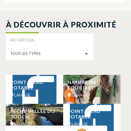
À DÉCOUVRIR À PROXIMITÉ
POINT D’EAU
NATURE EN
POTABLE
EQUILIBRE
LAHAGE
LAHAGE
PECHE VALLEE DU
POINT D’EAU
TOUCH
POTABLE
LAHAGE
LAHAGE