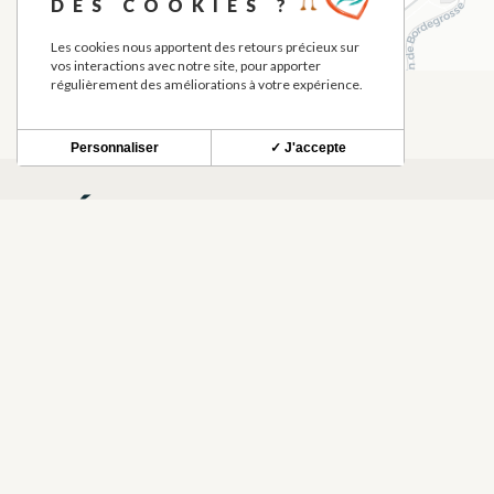
DES COOKIES ?
Les cookies nous apportent des retours précieux sur
vos interactions avec notre site, pour apporter
régulièrement des améliorations à votre expérience.
Personnaliser
✓ J'accepte
QUÉ VER EN LOS ALREDED
FIGUES ET GALETS
LE BOUTO
ALOJAMIENTOS AMUEBLADOS Y
COCINA TR
CASAS RURALES, CASA RURAL POR
MONDAVEZAN
MONDAVEZ
HABITACIONES
LE VERGER DE CABAIL – EARL
ECURIE ES
FRUTAS, ZUMO DE FRUTAS
EQUITACIÓ
VIDAL
MONDAVEZ
MONDAVEZAN